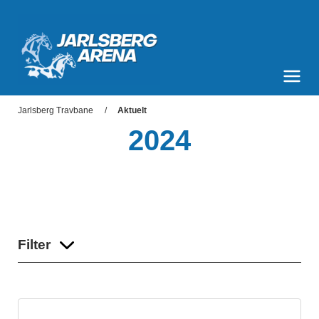
Jarlsberg Arena
Meny og søk
Jarlsberg Travbane
Aktuelt
2024
Filter