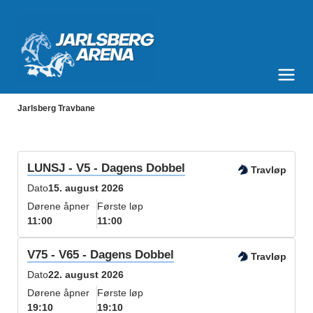
Jarlsberg Arena
Meny og søk
Jarlsberg Travbane
LUNSJ - V5 - Dagens Dobbel
Travløp
Dato
15. august 2026
Dørene åpner
Første løp
11:00
11:00
V75 - V65 - Dagens Dobbel
Travløp
Dato
22. august 2026
Dørene åpner
Første løp
19:10
19:10