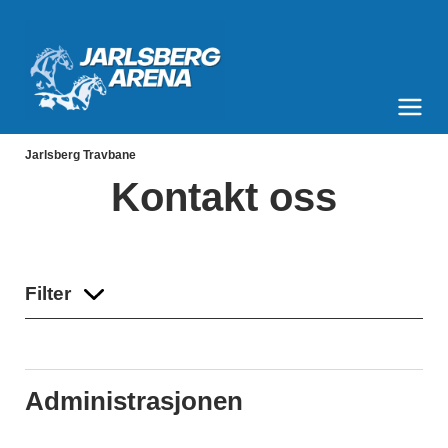
Jarlsberg Arena
Meny og søk
Jarlsberg Travbane
Kontakt oss
Filter
Administrasjonen