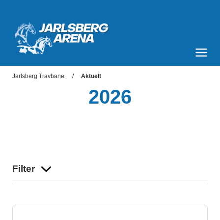
Jarlsberg Arena
Meny og søk
Jarlsberg Travbane
Aktuelt
2026
Filter