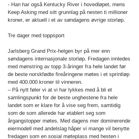
- Han har også Kentucky River i hovedløpet, mens
Keep Asking med sitt grunnlag på nesten ti millioner
kroner, er aktuell i et av søndagens øvrige storløp.
Tre dager med toppsport
Jarlsberg Grand Prix-helgen byr på mer enn
søndagens internasjonale storløp. Fredagen innledes
med mønstring av topp 3-åringer fra hele landet før
de beste norskfødte fireåringene møtes i et sprintløp
med 400.000 kroner til vinneren.
– På nytt føler vi at vi har lykkes med å bli et
samlingspunkt for de beste unghestene fra hele
landet som er klare for å vise seg frem, samtidig
som de som allerede har etablert seg som
årgangstopper møtes. Med dagens mer dominerende
eiermodell med andelslag håper vi mange vil benytte
fredagen som en sosial møteplass med hesten i