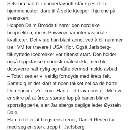
Selv om han blir dunderfavoritt står spesielt to
hjemmehester klare til å sette kjepper i hjulene på
svensken.
Hoppen Daim Brodda tilhører den nordiske
hoppeeliten, mens Powwow har internasjonale
kvaliteter. Det viste han blant annet ved å bli nummer
tre i VM for travere i USA i fjor. Også Jarlsberg-
tilknyttede Icebreaker var tiltenkt start. Den holder
også toppklasse i nordisk målestokk, men ble
dessverre halt nylig og måtte dermed melde avbud
– Totalt sett er vi veldig fornøyde med årets felt.
Samtidig er det klart at noen takket nei da de hørte
Don Fanucci Zet kom. Han er et travmonster. Men vi
er sikre på at årets største løp på banen blir en
sportslig perle, sier Jarlsbergs daglige leder Øystein
Dale.
Han forteller at hingstens trener, Daniel Redén tar
med seg en sterk tropp til Jarlsberg.