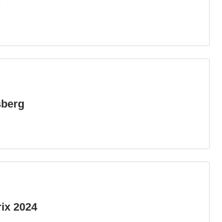
4
sberg
ix 2024