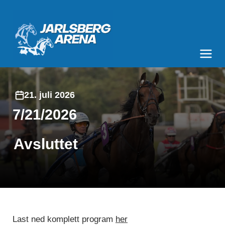
Jarlsberg Arena
Meny og søk
21. juli 2026
7/21/2026
Avsluttet
Last ned komplett program
her