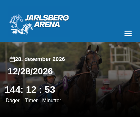
Jarlsberg Arena
Meny og søk
28. desember 2026
12/28/2026
144
:
12
:
53
Dager
Timer
Minutter