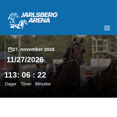
Jarlsberg Arena
Meny og søk
27. november 2026
11/27/2026
113
:
06
:
22
Dager
Timer
Minutter