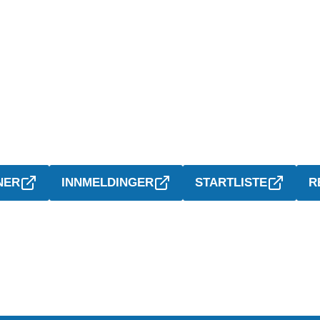
NER
INNMELDINGER
STARTLISTE
R