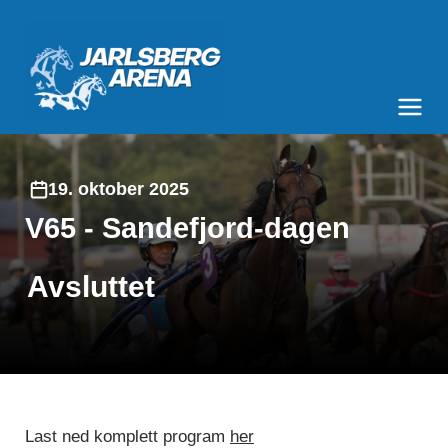
Jarlsberg Arena
Meny og søk
19. oktober 2025
V65 - Sandefjord-dagen
Avsluttet
Last ned komplett program
her