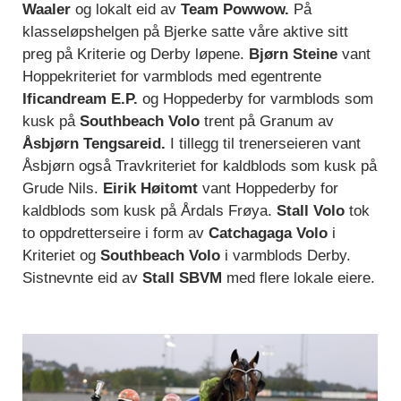
Waaler
og lokalt eid av
Team Powwow.
På
klasseløpshelgen på Bjerke satte våre aktive sitt
preg på Kriterie og Derby løpene.
Bjørn Steine
vant
Hoppekriteriet for varmblods med egentrente
Ificandream E.P.
og Hoppederby for varmblods som
kusk på
Southbeach Volo
trent på Granum av
Åsbjørn Tengsareid.
I tillegg til trenerseieren vant
Åsbjørn også Travkriteriet for kaldblods som kusk på
Grude Nils.
Eirik Høitomt
vant Hoppederby for
kaldblods som kusk på Årdals Frøya.
Stall Volo
tok
to oppdretterseire i form av
Catchagaga Volo
i
Kriteriet og
Southbeach Volo
i varmblods Derby.
Sistnevnte eid av
Stall SBVM
med flere lokale eiere.