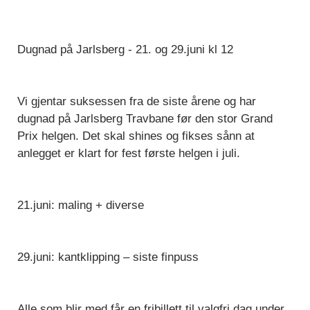
Dugnad på Jarlsberg - 21. og 29.juni kl 12
Vi gjentar suksessen fra de siste årene og har
dugnad på Jarlsberg Travbane før den stor Grand
Prix helgen. Det skal shines og fikses sånn at
anlegget er klart for fest første helgen i juli.
21.juni: maling + diverse
29.juni: kantklipping – siste finpuss
Alle som blir med får en fribillett til valgfri dag under