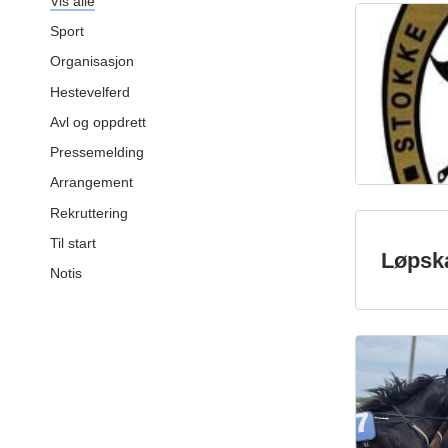
Vis alle
Sport
Organisasjon
Hestevelferd
Avl og oppdrett
Pressemelding
Arrangement
Rekruttering
Til start
Løpska
Notis