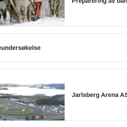
Preparering av ban
eundersøkelse
Jarlsberg Arena A