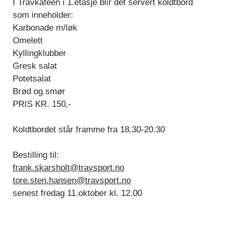
I Travkafeen i 1.etasje blir det servert koldtbord
som inneholder:
Karbonade m/løk
Omelett
Kyllingklubber
Gresk salat
Potetsalat
Brød og smør
PRIS KR. 150,-
Koldtbordet står framme fra 18.30-20.30
Bestilling til:
frank.skarsholt@travsport.no
tore.sten.hansen@travsport.no
senest fredag 11.oktober kl. 12.00