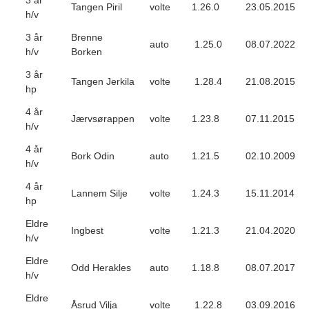
3 år
Tangen Piril
volte
1.26.0
23.05.2015
h/v
3 år
Brenne
auto
1.25.0
08.07.2022
h/v
Borken
3 år
Tangen Jerkila
volte
1.28.4
21.08.2015
hp
4 år
Jærvsørappen
volte
1.23.8
07.11.2015
h/v
4 år
Bork Odin
auto
1.21.5
02.10.2009
h/v
4 år
Lannem Silje
volte
1.24.3
15.11.2014
hp
Eldre
Ingbest
volte
1.21.3
21.04.2020
h/v
Eldre
Odd Herakles
auto
1.18.8
08.07.2017
h/v
Eldre
Åsrud Vilja
volte
1.22.8
03.09.2016