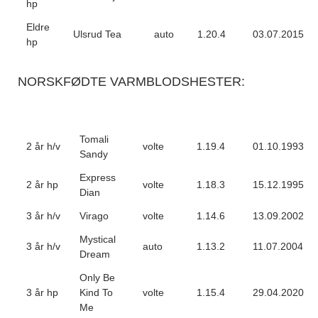
hp
Eldre
Ulsrud Tea
auto
1.20.4
03.07.2015
hp
NORSKFØDTE VARMBLODSHESTER:
Tomali
2 år h/v
volte
1.19.4
01.10.1993
Sandy
Express
2 år hp
volte
1.18.3
15.12.1995
Dian
3 år h/v
Virago
volte
1.14.6
13.09.2002
Mystical
3 år h/v
auto
1.13.2
11.07.2004
Dream
Only Be
3 år hp
Kind To
volte
1.15.4
29.04.2020
Me