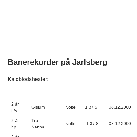
Banerekorder på Jarlsberg
Kaldblodshester:
2 år
Gislum
volte
1.37.5
08.12.2000
h/v
2 år
Trø
volte
1.37.8
08.12.2000
hp
Nanna