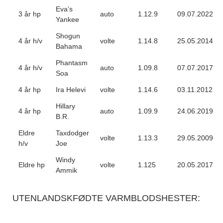
Eva’s
3 år hp
auto
1.12.9
09.07.2022
Yankee
Shogun
4 år h/v
volte
1.14.8
25.05.2014
Bahama
Phantasm
4 år h/v
auto
1.09.8
07.07.2017
Soa
4 år hp
Ira Helevi
volte
1.14.6
03.11.2012
Hillary
4 år hp
auto
1.09.9
24.06.2019
B.R.
Eldre
Taxdodger
volte
1.13.3
29.05.2009
h/v
Joe
Windy
Eldre hp
volte
1.125
20.05.2017
Ammik
UTENLANDSKFØDTE VARMBLODSHESTER: