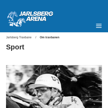
Jarlsberg Arena
Meny og søk
Jarlsberg Travbane
Om travbanen
Sport