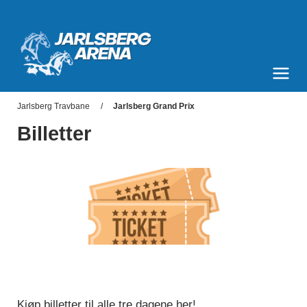
Jarlsberg Arena
Meny og søk
Jarlsberg Travbane
Jarlsberg Grand Prix
Billetter
Kjøp billetter til alle tre dagene
her
!