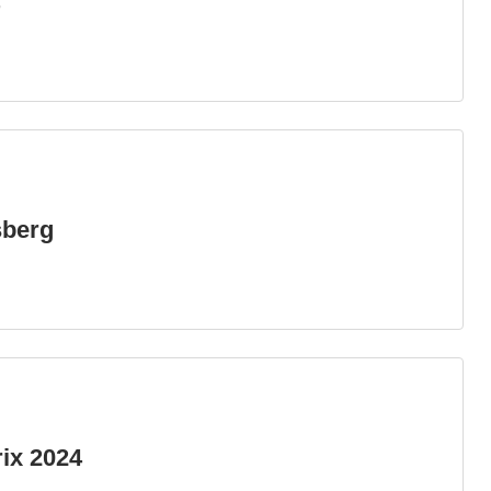
4
sberg
ix 2024